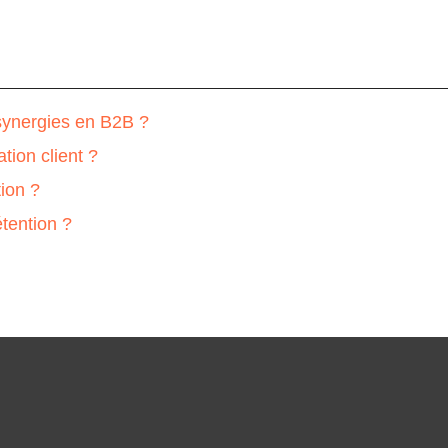
s synergies en B2B ?
tion client ?
tion ?
étention ?