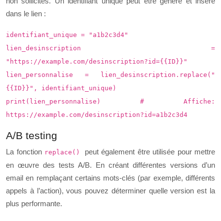
non sollicités. Un identifiant unique peut être généré et inséré
dans le lien :
identifiant_unique = "a1b2c3d4"
lien_desinscription =
"https://example.com/desinscription?id={{ID}}"
lien_personnalise = lien_desinscription.replace("
{{ID}}", identifiant_unique)
print(lien_personnalise) # Affiche:
https://example.com/desinscription?id=a1b2c3d4
A/B testing
La fonction
peut également être utilisée pour mettre
replace()
en œuvre des tests A/B. En créant différentes versions d’un
email en remplaçant certains mots-clés (par exemple, différents
appels à l’action), vous pouvez déterminer quelle version est la
plus performante.