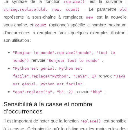
La syntaxe de la fonction
est la suivante :
replace()
. Le paramètre
string.replace(old, new, count)
old
représente la sous-chaîne à remplacer,
est la nouvelle
new
sous-chaîne, et
(optionnel) spécifie le nombre maximum
count
d’occurrences à remplacer. Voici quelques exemples illustrant
son utilisation :
"Bonjour le monde".replace("monde", "tout le
renvoie
.
monde")
"Bonjour tout le monde"
"Python est génial. Python est
renvoie
facile".replace("Python", "Java", 1)
"Java
.
est génial. Python est facile"
renvoie
.
"aaa".replace("a", "b", 2)
"bba"
Sensibilité à la casse et nombre
d’occurrences
Il est important de noter que la fonction
est sensible
replace()
à la casse. Cela signifie qu’elle distinguera les majuscules des